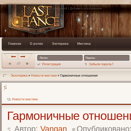
Сделать стартовой
|
Добавить в избранное
Главная
О ролях
Эзотерика
Мистика
Регистрация
Забыли пароль?
Экзотерика
»
Новости мистики
» Гармоничные отношения
Новости мистики
Гармоничные отношен
Автор:
Vangan
Опубликовано: