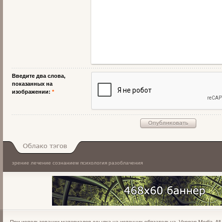
Введите два слова,
показанных на
изображении:
*
зрение
лечение сознанием
психология
разоблачения
Облако тэгов