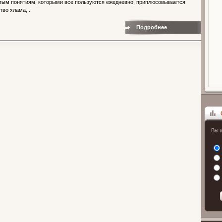
стым понятиям, которыми все пользуются ежедневно, приплюсовывается
во хлама,...
Подробнее
Вы 
Опрос