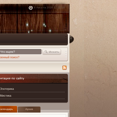
8 Августа 2026 17:28:28
//
ренный поиск?
ация по сайту
Эзотерика
Мистика
Календарь
Архив