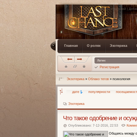
Сделать стартовой
|
Доба
Главная
О ролях
Эзотерика
Регистрация
Экзотерика
»
Облако тегов
» психология
дате
популярности
посещаемос
Эзотерика
Что такое одобрение и осу
Опубликовано: 7-12-2016, 22:53
Коммен
Общаясь между со