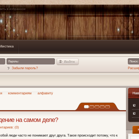
вить в избранное
Мистика
Забыли пароль?
Расши
ти
комментариям
алфавиту
Навиг
ждение на самом деле?
тариев: (0)
бой люди часто не понимают друг друга. Такое происходит потому, что к