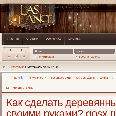
Сделать стартовой
|
Добавить в избранное
Главная
О ролях
Эзотерика
Мистика
Регистрация
Забыли пароль?
Экзотерика
» Материалы за 15.12.2021
дате
популярности
посещаемости
комментариям
алфавиту
Новости мистики
Как сделать деревянн
своими руками? gosx.r