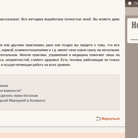
Популя
 рассказывал. Вся методика выработана полностью мной. Вы можете даже
Новос
ми или другими практиками, рано или поздно вы придете к тому, что все
, кармой, взаимоотношениями и т.д. имеют свои корни сразу на нескольких
ментальном. Многие практики, упражнения и медицина помогают лишь на
са, неприятностей, слабого здоровья. Есть техника, работающая не только
о и осуществляющая работу на всех уровнях.
рения
ом важности"
 сделать мужа богатым
дный Меркурий в Козероге
Вернуться