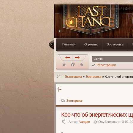
Сделать стартовой
|
Доба
Главная
О ролях
Эзотерика
Регистрация
Экзотерика
»
Эзотерика
» Кое-что об энерге
Эзотерика
Кое-что об энергетических 
Автор:
Vangan
Опубликовано: 3-01-20