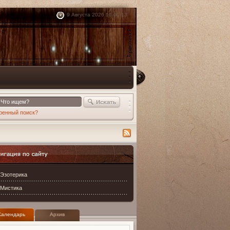
9 Августа 2026 10:00:15
//
ренный поиск?
ация по сайту
Эзотерика
Мистика
Календарь
Архив