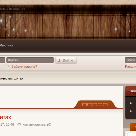
вить в избранное
Мистика
Забыли пароль?
Расши
тических щитах
Навиг
щитах
17, 20:46
Комментариев: (0)