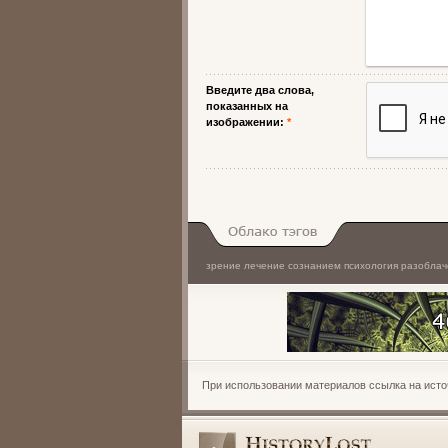
Введите два слова,
показанных на
изображении:
*
зрение
лечение сознанием
психология
разоблач
Облако тэгов
При использовании материалов ссылка на источни