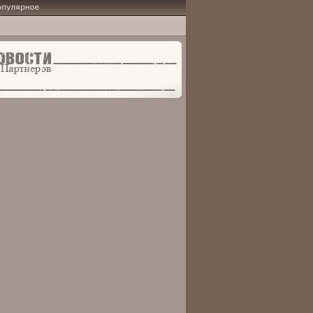
рное
ти партнеров