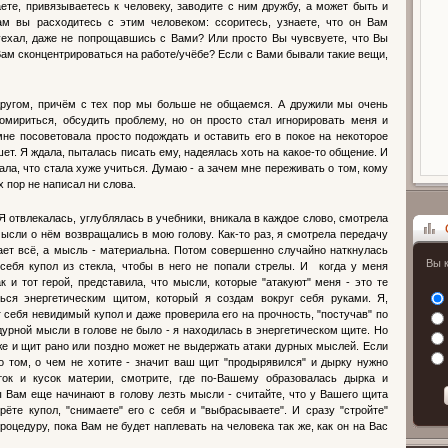
ете, привязываетесь к человеку, заводите с ним дружбу, а может быть и
ам вы расходитесь с этим человеком: ссоритесь, узнаете, что он Вам
 уехал, даже не попрощавшись с Вами? Или просто Вы чувсвуете, что Вы
ам сконцентрироваться на работе/учёбе? Если с Вами бывали такие вещи,
другом, причём с тех пор мы больше не общаемся. А дружили мы очень
помириться, обсудить проблему, но он просто стал игнорировать меня и
не посоветовала просто подождать и оставить его в покое на некоторое
ет. Я ждала, пыталась писать ему, надеялась хоть на какое-то общение. И
ала, что стала хуже учиться. Думаю - а зачем мне переживать о том, кому
 пор не написал ни слова.
 отвлекалась, углублялась в учебники, вникала в каждое слово, смотрела
 мысли о нём возвращались в мою голову. Как-то раз, я смотрела передачу
дает всё, а мысль - материальна. Потом совершенно случайно наткнулась
Вы 
Опрос
 себя купол из стекла, чтобы в него не попали стрелы. И когда у меня
к и тот герой, представила, что мысли, которые "атакуют" меня - это те
ься энергетическим щитом, который я создам вокруг себя руками. Я,
себя невидимый купол и даже проверила его на прочность, "постучав" по
дурной мысли в голове не было - я находилась в энергетическом щите. Но
акже и щит рано или поздно может не выдержать атаки дурных мыслей. Если
о том, о чем не хотите - значит ваш щит "продырявился" и дырку нужно
ток и кусок материи, смотрите, где по-Вашему образовалась дырка и
ы Вам еще начинают в голову лезть мысли - считайте, что у Вашего щита
рёте купол, "снимаете" его с себя и "выбрасываете". И сразу "стройте"
оцедуру, пока Вам не будет наплевать на человека так же, как он на Вас