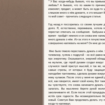
У Вас когда-нибудь бывало, что вы привыка
любовь? А бывало, что по каким-то причин
изменяет, предает, а может быть он куда-то
слишком много о нём думаете, и это мешает В
то мой совет - прочитать следущую статью.
Год назад я поссорилась со своим лучшим 
долго. Я, естественно, переживала, хотела 
перестал отвечать на сообщения. Бабушка м
время - пройдёт немного и он снова мне напиш
много думала о нём. Из-за этого я почувствов
совершенно наплевать на меня? Он мне до сих
Мне было тяжело переставать думать о нём. Я
телевизор, гуляла с подругой - но всё равно
про энергетику. Оказывается, энергией обла
на мультик, где герой руками создал вокруг
случился такой приступ мыслей, я так же, ка
самые стрелы, от которых я буду защищат
наподобие пантомимы, сделала руками вокруг 
нему кулаком. После этого у меня не единой 
всё, как говорится, имеет свой конец. Вот т
вы чувствуете, что снова начинаете думать 
залатать. Вы мысленно берете рукой моло
заколачиваете её. Если после этой процедур
истёк срок годности. Вы незамедлительно бе
новый. Советую Вам продолжать делать эту пр
когда-то наплевал.