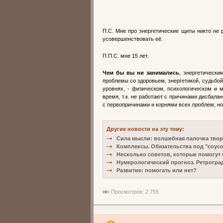
П.С. Мне про энергетические щиты никто не
усовершенствовать её.
П.П.С. мне 15 лет.
Чем бы вы ни занимались
, энергетически
проблемы со здоровьем, энергетикой, судьбой
уровнях, - физическом, психологическом и 
время, т.к. не работают с причинами дисбалан
с первопричинами и корнями всех проблем, н
Другие новости на эту тему:
Сила мысли: волшебная палочка тво
Комплексы. Обязательства под "соус
Несколько советов, которые помогут
Нумерологический прогноз. Ретрогра
Развитие: помогать или нет?
Просмотров: 2 755