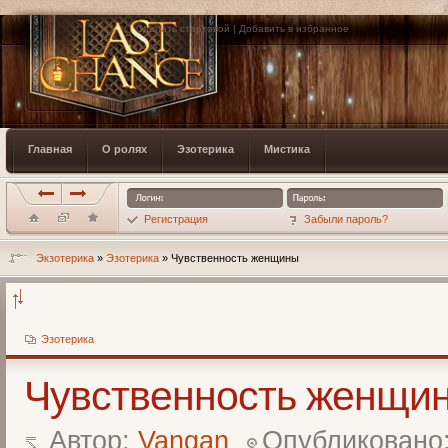
Сделать стартовой
|
Добавить в избранное
Главная
О ролях
Эзотерика
Мистика
Регистрация
Забыли пароль?
Экзотерика
»
Эзотерика
» Чувственность женщины
Эзотерика
Чувственность женщи
Автор:
Vangan
Опубликовано: