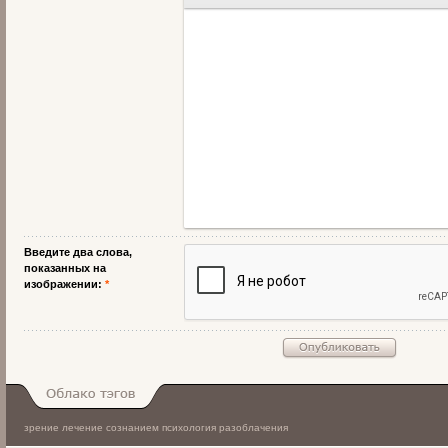
Введите два слова,
показанных на
изображении:
*
зрение
лечение сознанием
психология
разоблачения
Облако тэгов