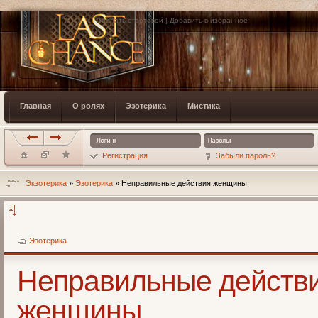
Сделать стартовой
|
Добавить в избранное
Главная
О ролях
Эзотерика
Мистика
Регистрация
Забыли пароль?
Экзотерика
»
Эзотерика
» Неправильные действия женщины
Эзотерика
Неправильные действ
женщины