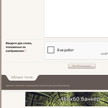
Введите два слова,
показанных на
изображении:
*
зрение
лечение сознанием
психология
разоблачения
Облако тэгов