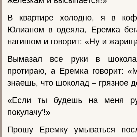
железкам и высыпается!»
В квартире холодно, я в коф
Юлианом в одеяла, Еремка бег
нагишом и говорит: «Ну и жарищ
Вымазал все руки в шокол
протираю, а Еремка говорит: «
знаешь, что шоколад – грязное д
«Если ты будешь на меня ру
покулачу′!»
Прошу Еремку умываться пос