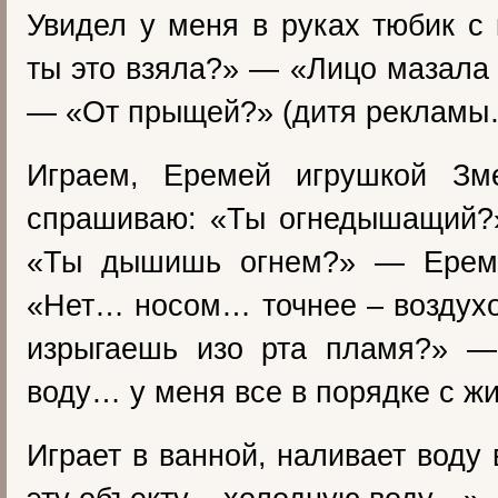
Увидел у меня в руках тюбик с
ты это взяла?» — «Лицо мазал
— «От прыщей?» (дитя рекламы
Играем, Еремей игрушкой Зм
спрашиваю: «Ты огнедышащий?
«Ты дышишь огнем?» — Еремк
«Нет… носом… точнее – воздух
изрыгаешь изо рта пламя?» 
воду… у меня все в порядке с 
Играет в ванной, наливает воду