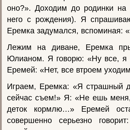
оно?». Доходим до родинки на
него с рождения). Я спрашива
Еремка задумался, вспоминая: 
Лежим на диване, Еремка пр
Юлианом. Я говорю: «Ну все, я
Еремей: «Нет, все втроем уходим
Играем, Еремка: «Я страшный д
сейчас съем!» Я: «Не ешь меня,
деток кормлю…» Еремей оста
совершенно серьезно говори