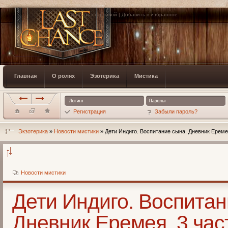
Сделать стартовой
|
Добавить в избранное
Главная
О ролях
Эзотерика
Мистика
Регистрация
Забыли пароль?
Экзотерика
»
Новости мистики
» Дети Индиго. Воспитание сына. Дневник Ереме
Новости мистики
Дети Индиго. Воспитан
Дневник Еремея. 3 час