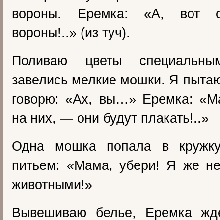
вороны. Еремка: «А, вот о
вороны!..» (из туч).
Поливаю цветы специальны
завелись мелкие мошки. Я пытаю
говорю: «Ах, вы…» Еремка: «М
на них, — они будут плакать!..»
Одна мошка попала в кружк
питьем: «Мама, убери! Я же н
животными!»
Вывешиваю белье, Еремка жд